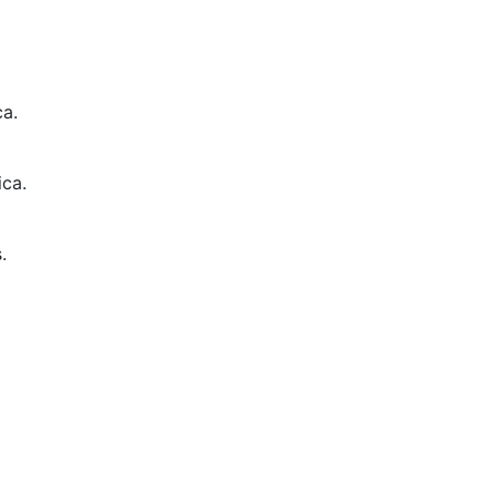
ca.
ica.
.