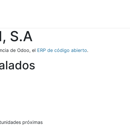
Galería de Experiencias
Financiación
Contáctanos
, S.A
ncia de Odoo, el
ERP de código abierto
.
talados
rtunidades próximas